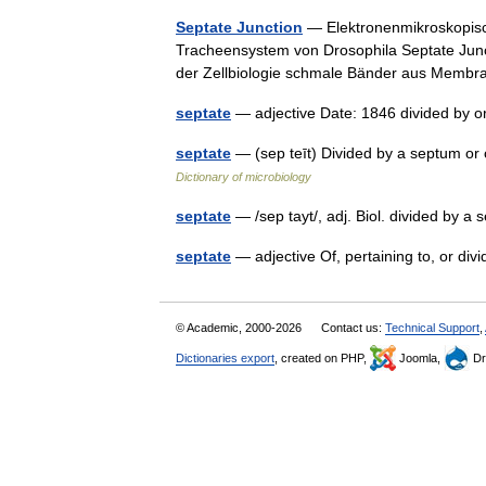
Septate Junction
— Elektronenmikroskopisc
Tracheensystem von Drosophila Septate Junc
der Zellbiologie schmale Bänder aus Memb
septate
— adjective Date: 1846 divided by
septate
— (sep teīt) Divided by a septum or 
Dictionary of microbiology
septate
— /sep tayt/, adj. Biol. divided by 
septate
— adjective Of, pertaining to, or d
© Academic, 2000-2026
Contact us:
Technical Support
,
Dictionaries export
, created on PHP,
Joomla,
Dr