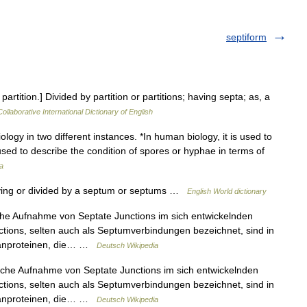
septiform
rtition.] Divided by partition or partitions; having septa; as, a
ollaborative International Dictionary of English
logy in two different instances. *In human biology, it is used to
 used to describe the condition of spores or hyphae in terms of
a
aving or divided by a septum or septums …
English World dictionary
e Aufnahme von Septate Junctions im sich entwickelnden
tions, selten auch als Septumverbindungen bezeichnet, sind in
ranproteinen, die… …
Deutsch Wikipedia
he Aufnahme von Septate Junctions im sich entwickelnden
tions, selten auch als Septumverbindungen bezeichnet, sind in
ranproteinen, die… …
Deutsch Wikipedia