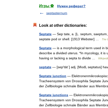
Игры ⚽
Нужен реферат?
septasternum
Look at other dictionaries:
Septate
— Sep tate, a. [L. septum, saeptum, pa
septate pod or shell. [1913 Webster] …
The C
Septate
— is a morphological term used in bio
describe a divided uterus. *In mycology, it is
having or lacking a septa to divide …
Wikipedi
septate
— [sep′tāt΄] adj. [ModL septatus] h
Septate junction
— Elektronenmikroskopisch
Tracheensystem von Drosophila Septate Junc
der Zellbiologie schmale Bänder aus Memb
Septate junctions
— Elektronenmikroskopisc
Tracheensystem von Drosophila Septate Junc
der Zellbiologie schmale Bänder aus Memb