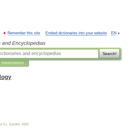
Remember this site
Embed dictionaries into your website
EN
s and Encyclopedias
Search!
Interpretations
ology
nd
S
.
L
.
Gardne
.
2005
.