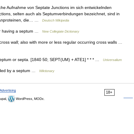
he Aufnahme von Septate Junctions im sich entwickelnden
tions, selten auch als Septumverbindungen bezeichnet, sind in
ranproteinen, die… …
Deutsch Wikipedia
 or having a septum …
New Collegiate Dictionary
cross wall; also with more or less regular occurring cross walls …
a septum or septa. [1840 50; SEPT(UM) + ATE1] * * * …
Universalium
ivided by a septum …
Wiktionary
Advertising
18+
upal,
WordPress, MODx.