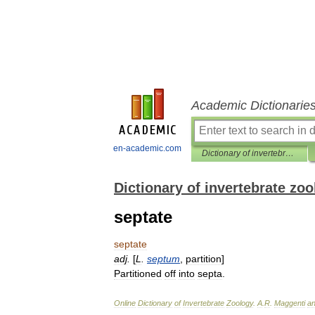
Academic Dictionarie
en-academic.com
Dictionary of invertebrate zoology
Dictionary of invertebrate zo
septate
septate
adj
.
[
L
.
septum
,
partition
]
Partitioned
off
into
septa
.
Online
Dictionary
of
Invertebrate
Zoology
.
A
.
R
.
Maggenti
a